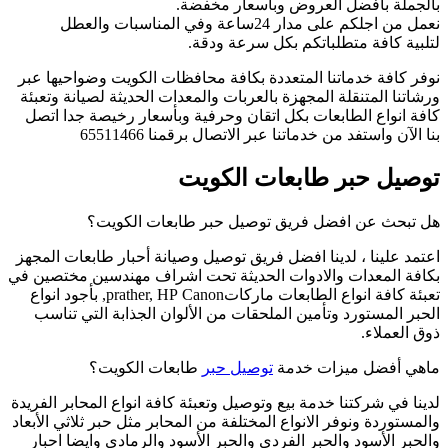
بالجملة بأفضل العروض وبأسعار مخفضة.
نعمل من اجلكم على مدار 24ساعة وفي المناسبات والعطل
لتلبية كافة متطلباتكم بكل سرعة ودقة.
نوفر كافة خدماتنا المتعددة بكافة محافظات الكويت وضواحيها عبر
ورشاتنا المتنقلة المجهزة بالعربات والمعدات الحديثة لصيانة وتعبئة
كافة انواع الطابعات بكل اتقان وحرفية وبأسعار رخيصة جدا اتصل
بنا الآن واستفد من خدماتنا عبر الاتصال برقمنا 65511466
توصيل حبر طابعات الكويت
هل تبحث عن افضل فريق توصيل حبر طابعات الكويت؟
اعتمد علينا ، لدينا افضل فريق توصيل وصيانة أحبار طابعات المجهز
بكافة المعدات والادوات الحديثة تحت اشراف مهندسين مختصين في
تعبئة كافة انواع الطابعات ماركاتprather, HP Canon, بأجود انواع
الحبر المستورد وتأمين الملحقات من الألوان الجذابة التي تناسب
ذوق العملاء.
ماهي أفضل ميزات خدمة
توصيل حبر
طابعات الكويت؟
لدينا في شركتنا خدمة بيع وتوصيل وتعبئة كافة انواع المحابر الفريدة
والمستوردة ونوفر الانواع المختلفة من المحابر مثل حبر ثلاثي الأبعاد
والحبر الأسود والحبر الفردي والحبر الأسود والرمادي وايضا احبار