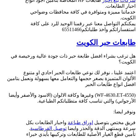
شركات بيع احبار
طابعات HP المخاصة بتأمين اجود انواع
احبار الطابعات.
خدماتنا مميزة ومتوافرة في كافة محافظات وضواحي
الكويت.
يمكنكم التواصل معنا عبر رقمنا الوحيد للرد على كافة
استفساراتكم واخذ طلباتكم65511466
طابعات حبر الكويت
هل ترغب بشراء افضل طابعة حبر ذات جودة عالية ورخيصة في
الكويت؟
اعتمد علينا ، نوفر لك نوعي طابعات الحبر احادي او متنوع
الألوان المتميزة بصغر حجمها والتعامل معها بسهولة ونعمل بتامين
افضل انواع طابعات الحبر
(WF-4630،ET-4550) وغيرها وكافة الالوان (الاسود والأصفر وأيضا
الأرجواني) والتي تناسب كافة متطلباتكم الطباعية.
ونوفر ايضا:
فريق مختص بتوصيل
اوراق طباعة
واحبار الطابعات بكل
سرعة وبمنتهى الدقة والحذر وايضا
توصيل القرطاسية
.
تأمين قطع الغيار الأصلية للطابعات وتركيبها بأيدي خبراء